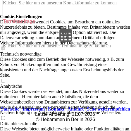
Klicken Sie hier um zu unserem Kon­takt­for­mu­lar zu kommen
Cookie-Einstellungen
Terminanfrage
Diese Webseite verwendet Cookies, um Besuchern ein optimales
Nutzererlebnis zu bieten. Bestimmte Inhalte von Drittanbietern werden
nur angezeigt, wenn die entsprechende Option aktiviert ist. Die
Datenverarbeitung kann dann auch in einem Drittland erfolgen.
Weitere Informationen hierzu in der Datenschutzerklärung.
Klicken Sie hier um zu unserer Terminanfrage zu kommen
Technisch notwendige
Diese Cookies sind zum Betrieb der Webseite notwendig, z.B. zum
Schutz vor Hackerangriffen und zur Gewährleistung eines
konsistenten und der Nachfrage angepassten Erscheinungsbilds der
Seite.
Analytische
Diese Cookies werden verwendet, um das Nutzererlebnis weiter zu
optimieren. Hierunter fallen auch Statistiken, die dem
Webseitenbetreiber von Drittanbietern zur Verfügung gestellt werden,
sowie die Ausspielung von personalisierter Werbung durch die
Startseite
|
Impressum
|
Kontakt
|
Anfahrt
|
Seite weiterempfehlen
Nachverfolgung der Nutzeraktivität über verschiedene Webseiten.
Letzte Änderung: 01.07.2026
© Hebammen in Berlin 2026
Drittanbieter-Inhalte
Diese Webseite bietet möglicherweise Inhalte oder Funktionalitäten an,