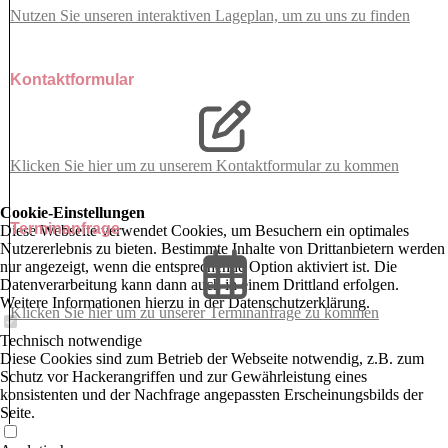
Nutzen Sie unseren interaktiven La­ge­plan, um zu uns zu finden
Kontaktformular
Klicken Sie hier um zu unserem Kon­takt­for­mu­lar zu kommen
Cookie-Einstellungen
Terminanfrage
Diese Webseite verwendet Cookies, um Besuchern ein optimales
Nutzererlebnis zu bieten. Bestimmte Inhalte von Drittanbietern werden
nur angezeigt, wenn die entsprechende Option aktiviert ist. Die
Datenverarbeitung kann dann auch in einem Drittland erfolgen.
Weitere Informationen hierzu in der Datenschutzerklärung.
Klicken Sie hier um zu unserer Terminanfrage zu kommen
Technisch notwendige
Diese Cookies sind zum Betrieb der Webseite notwendig, z.B. zum
Schutz vor Hackerangriffen und zur Gewährleistung eines
konsistenten und der Nachfrage angepassten Erscheinungsbilds der
Seite.