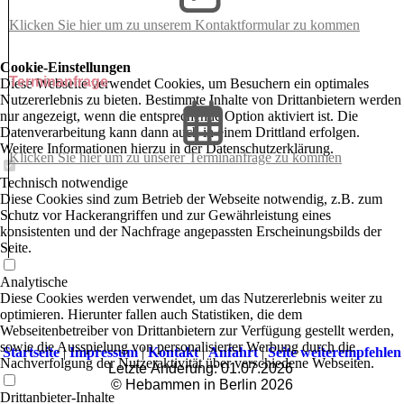
Klicken Sie hier um zu unserem Kon­takt­for­mu­lar zu kommen
Cookie-Einstellungen
Terminanfrage
Diese Webseite verwendet Cookies, um Besuchern ein optimales
Nutzererlebnis zu bieten. Bestimmte Inhalte von Drittanbietern werden
nur angezeigt, wenn die entsprechende Option aktiviert ist. Die
Datenverarbeitung kann dann auch in einem Drittland erfolgen.
Weitere Informationen hierzu in der Datenschutzerklärung.
Klicken Sie hier um zu unserer Terminanfrage zu kommen
Technisch notwendige
Diese Cookies sind zum Betrieb der Webseite notwendig, z.B. zum
Schutz vor Hackerangriffen und zur Gewährleistung eines
konsistenten und der Nachfrage angepassten Erscheinungsbilds der
Seite.
Analytische
Diese Cookies werden verwendet, um das Nutzererlebnis weiter zu
optimieren. Hierunter fallen auch Statistiken, die dem
Webseitenbetreiber von Drittanbietern zur Verfügung gestellt werden,
sowie die Ausspielung von personalisierter Werbung durch die
Startseite
|
Impressum
|
Kontakt
|
Anfahrt
|
Seite weiterempfehlen
Nachverfolgung der Nutzeraktivität über verschiedene Webseiten.
Letzte Änderung: 01.07.2026
© Hebammen in Berlin 2026
Drittanbieter-Inhalte