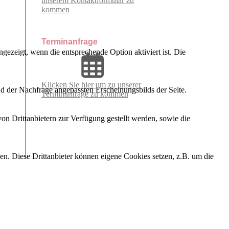
unserem Kon­takt­for­mu­lar zu
kommen
Terminanfrage
ezeigt, wenn die entsprechende Option aktiviert ist. Die
Klicken Sie hier um zu unserer
d der Nachfrage angepassten Erscheinungsbilds der Seite.
Terminanfrage zu kommen
on Drittanbietern zur Verfügung gestellt werden, sowie die
den. Diese Drittanbieter können eigene Cookies setzen, z.B. um die