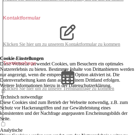
Kontaktformular
Klicken Sie hier um zu unserem Kon­takt­for­mu­lar zu kommen
Cookie-Einstellungen
Terminanfrage
Diese Webseite verwendet Cookies, um Besuchern ein optimales
Nutzererlebnis zu bieten. Bestimmte Inhalte von Drittanbietern werden
nur angezeigt, wenn die entsprechende Option aktiviert ist. Die
Datenverarbeitung kann dann auch in einem Drittland erfolgen.
Weitere Informationen hierzu in der Datenschutzerklärung.
Klicken Sie hier um zu unserer Terminanfrage zu kommen
Technisch notwendige
Diese Cookies sind zum Betrieb der Webseite notwendig, z.B. zum
Schutz vor Hackerangriffen und zur Gewährleistung eines
konsistenten und der Nachfrage angepassten Erscheinungsbilds der
Seite.
Analytische